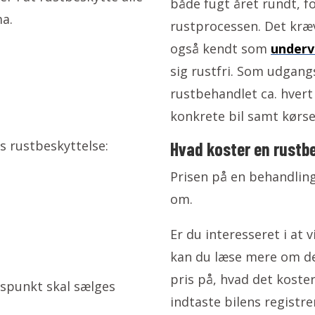
både fugt året rundt, f
ma
.
rustprocessen. Det kræv
også kendt som
underv
sig rustfri. Som udgangs
rustbehandlet ca. hvert
konkrete bil samt kørs
s rustbeskyttelse:
Hvad koster en rustb
Prisen på en behandling
om.
Er du interesseret i at 
kan du læse mere om d
pris på, hvad det koster
dspunkt skal sælges
indtaste bilens regist