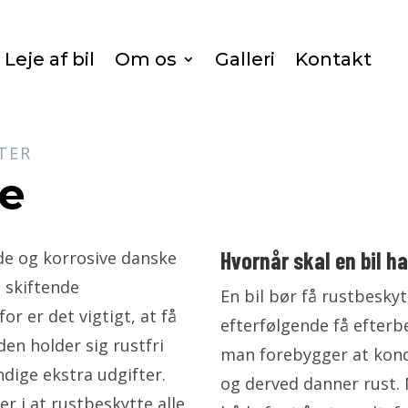
Leje af bil
Om os
Galleri
Kontakt
TER
se
Hvornår skal en bil h
rde og korrosive danske
t skiftende
En bil bør få rustbeskyt
r er det vigtigt, at få
efterfølgende få efterb
den holder sig rustfri
man forebygger at kond
dige ekstra udgifter.
og derved danner rust. 
ter i at rustbeskytte alle