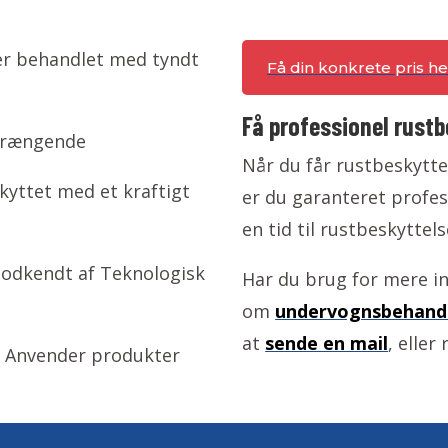
ver behandlet med tyndt
Få din konkrete pris he
Få professionel rustb
trængende
Når du får rustbeskyttel
yttet med et kraftigt
er du garanteret profes
en tid til rustbeskyttels
godkendt af Teknologisk
Har du brug for mere i
om
undervognsbehandl
at
sende en mail
, eller 
 Anvender produkter