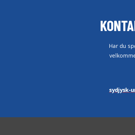
KONTA
Har du spø
velkommen
sydjysk-