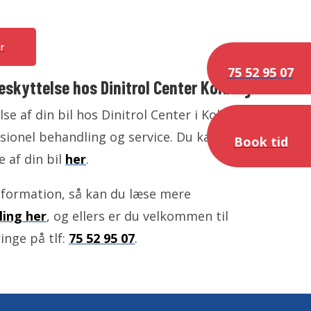
r
75 52 95 07
eskyttelse hos Dinitrol Center Kolding
se af din bil hos Dinitrol Center i Kolding,
sionel behandling og service. Du kan booke
Book tid
e af din bil
her
.
nformation, så kan du læse mere
ing her
, og ellers er du velkommen til
ringe på tlf:
75 52 95 07
.