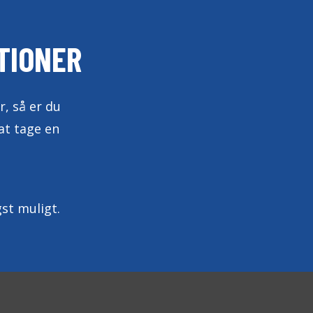
TIONER
r, så er du
at tage en
gst muligt.