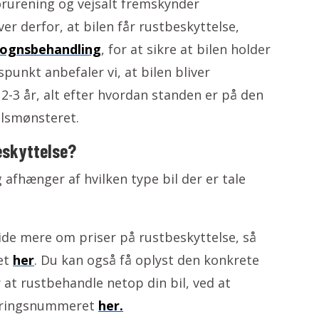
orurening og vejsalt fremskynder
er derfor, at bilen får rustbeskyttelse,
ognsbehandling
, for at sikre at bilen holder
punkt anbefaler vi, at bilen bliver
 2-3 år, alt efter hvordan standen er på den
elsmønsteret.
eskyttelse?
 afhænger af hvilken type bil der er tale
vide mere om priser på rustbeskyttelse, så
et
her
. Du kan også få oplyst den konkrete
 at rustbehandle netop din bil, ved at
reringsnummeret
her.